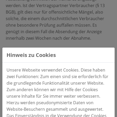
werden. Ist der Vertragspartner Verbraucher (§ 13
BGB), gilt dies nur für offensichtliche Mängel, also
solche, die einem durchschnittlichen Verbraucher
ohne besondere Prüfung auffallen müssen. Es
genügt in diesem Fall die Absendung der Anzeige
innerhalb zwei Wochen nach der Abnahme.
6.2. Als Gewährleistung kann der Vertragspartner
Hinweis zu Cookies
zunächst nur kostenlose Nachbesserung der
mangelhaften Werkleistung verlangen
(Mangelbeseitigung). Wird nicht innerhalb
Unsere Webseite verwendet Cookies. Diese haben
angemessener Zeit nachgebessert oder schlägt die
zwei Funktionen: Zum einen sind sie erforderlich für
Nachbesserung fehl, kann der Vertragspartner nach
die grundlegende Funktionalität unserer Website.
seiner Wahl vom Vertrag zurücktreten oder die
Zum anderen können wir mit Hilfe der Cookies
Vergütung mindern.
unsere Inhalte für Sie immer weiter verbessern.
Hierzu werden pseudonymisierte Daten von
6.3. Die Verjährungsfrist für
Website-Besuchern gesammelt und ausgewertet.
Gewährleistungsansprüche beträgt ein Jahr ab
Das Einverständnis in die Verwendung der Cookies